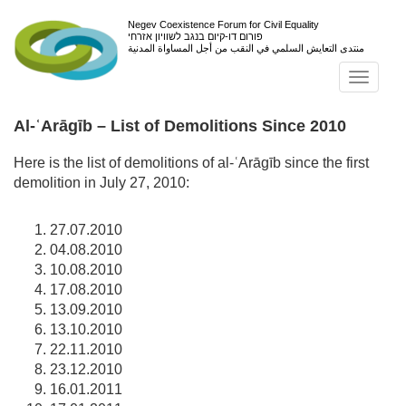
Negev Coexistence Forum for Civil Equality
פורום דו-קיום בנגב לשוויון אזרחי
منتدى التعايش السلمي في النقب من أجل المساواة المدنية
Toggl
navig
Al-ʿArāgīb – List of Demolitions Since 2010
Here is the list of demolitions of
al-ʿArāgīb
since the first
demolition in July 27, 2010:
27.07.2010
04.08.2010
10.08.2010
17.08.2010
13.09.2010
13.10.2010
22.11.2010
23.12.2010
16.01.2011