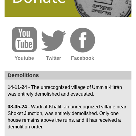
Youtube
Twitter
Facebook
Demolitions
14-11-24
- The unrecognized village of Umm al-Ḥīrān
was entirely demolished and evacuated.
08-05-24
- Wādī al-Khālīl, an unrecognized village near
Shoket Junction, was entirely demolished. Only one
house remains above the ruins, and it has received a
demolition order.