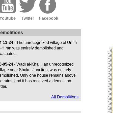
Youtube
Twitter
Facebook
emolitions
4-11-24
- The unrecognized village of Umm
l-Ḥīrān was entirely demolished and
vacuated.
8-05-24
- Wādī al-Khālīl, an unrecognized
illage near Shoket Junction, was entirely
emolished. Only one house remains above
he ruins, and it has received a demolition
rder.
All Demolitions