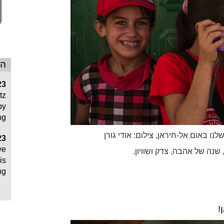
הר
23
tz
by
ng
ו באום אל-חיראן, צילום: אודי גורן
23
ve
 שנה של אהבה, צדק ושוויון.
is
ng
!