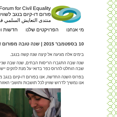
rum for Civil Equality
פורום דו-קיום בנגב לשוויו
منتدى التعايش السلمي في
מי אנחנו
הפרויקטים שלנו
חדשות ופ
10 בספטמבר 2015 | שנה טובה מפורום דו-קיום בנגב
בימים אלה מגיעה אל קיצה שנה קשה בנגב.
שנה שבה התגברו הריסות הבתים, שנה שבה שניי
שבה הוחלט להרוס כפר בדואי על מנת להקים יישוב
בפרוס השנה החדשה, אנו בפורום דו-קיום בנגב מת
אנו נמשיך לדרוש שוויון לכל תושבות ותושבי האזו