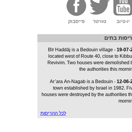
יו-טיוב
טוויטר
פייסבוק
יסות בתים
- Bīr Haddāj is a Bedouin village
19-07-
located west of Route 40, close to Kibbu
Revivim. Two houses were demolished 
the authorities this morni
- Ar’ara An-Nagab is a Bedouin
12-06-
town established by Israel in 1982. Fi
houses were destroyed by the authorities th
morni
לכל ההריסות