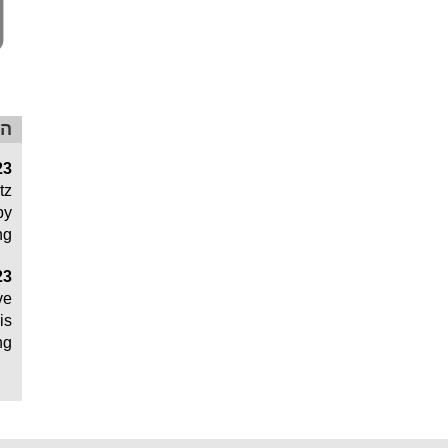
הר
23
tz
by
ng
23
ve
is
ng