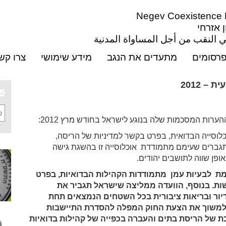
Negev Coexistence Fo
ן אזרחי
 النقب من أجل المساواة المدنية
רסומים
מתעדים את הנגב
מידע שימושי
צרו קש
– 2012
רות המסכמות שלה בנוגע לישראל בחודש מרץ 2012:
האוכלוסייה הבדואית, בפרט בקשר למדיניות של הריסה,
תגברים שעימם מתמודדת אוכלוסייה זו בהשגת גישה
אופן שווה לתושבים יהודים.
מת לבעיות עמן מתמודדות הקהילות הבדואיות,
בפרט
שות. בנוסף, הוועדה ממליצה שישראל תגביר
את
יור ובריאות ציבורית בכל השטחים הנמצאים
תחת
למשוך את הצעת החוק המפלה להסדרת
התיישבות
ת של הריסת בתים והעברה בכפייה של
קהילות בדואיות