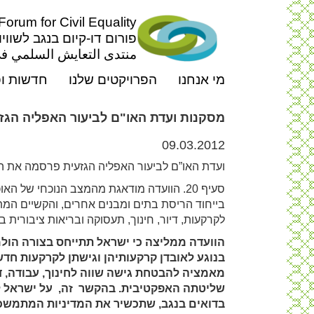
rum for Civil Equality
פורום דו-קיום בנגב לשוויו
منتدى التعايش السلمي في
מי אנחנו
הפרויקטים שלנו
חדשות ופ
מסקנות ועדת האו"ם לביעור האפליה הגזעית 
09.03.2012
ועדת האו”ם לביעור האפליה הגזעית פרסמה את ההע
סעיף 20. הוועדה מודאגת מהמצב הנוכחי של 
בייחוד הריסת בתים ומבנים אחרים, והקשיים המ
לקרקעות, דיור, חינוך, תעסוקה ובריאות ציבורית ב
הוועדה ממליצה כי ישראל תתייחס בצורה הול
בנוגע לאובדן קרקעותיהן וגישתן לקרקעות חד
מאמציה להבטחת גישה שווה לחינוך, עבודה, ד
שליטתה האפקטיבית. בהקשר זה, על ישראל 
בדואים בנגב, שתכשיר את המדיניות המתמשכ