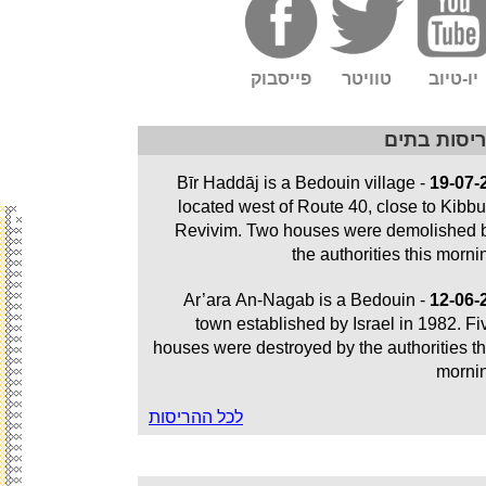
יו-טיוב
טוויטר
פייסבוק
יסות בתים
- Bīr Haddāj is a Bedouin village
19-07-
located west of Route 40, close to Kibbu
Revivim. Two houses were demolished 
the authorities this morni
- Ar’ara An-Nagab is a Bedouin
12-06-
town established by Israel in 1982. Fi
houses were destroyed by the authorities th
morni
לכל ההריסות